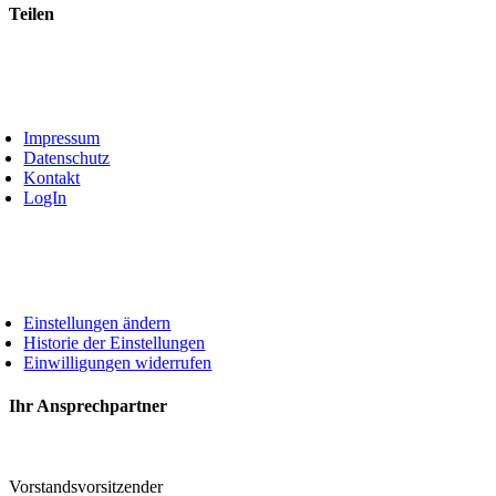
Teilen
Facebook
X
LinkedIn
WhatsApp
Xing
E-
chtliches
Mail
oggle
avigation
Impressum
Datenschutz
Kontakt
LogIn
ivatsphäre
oggle
avigation
Einstellungen ändern
Historie der Einstellungen
Einwilligungen widerrufen
Toggle
Ihr Ansprechpartner
Sliding
Bar
Area
Vorstandsvorsitzender