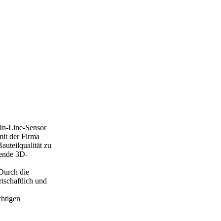
 In-Line-Sensor
it der Firma
uteilqualität zu
hende 3D-
Durch die
tschaftlich und
chtigen