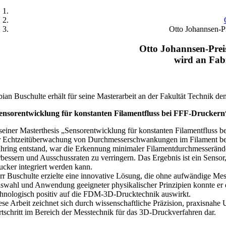
Otto Johannsen-Pr
Otto Johannsen-Prei
wird an Fab
bian Buschulte erhält für seine Masterarbeit an der Fakultät Technik d
ensorentwicklung für konstanten Filamentfluss bei FFF-Druckern
 seiner Masterthesis „Sensorentwicklung für konstanten Filamentfluss 
r Echtzeitüberwachung von Durchmesserschwankungen im Filament bei
hring entstand, war die Erkennung minimaler Filamentdurchmesseränder
rbessern und Ausschussraten zu verringern. Das Ergebnis ist ein Senso
ucker integriert werden kann.
rr Buschulte erzielte eine innovative Lösung, die ohne aufwändige M
swahl und Anwendung geeigneter physikalischer Prinzipien konnte er ein
chnologisch positiv auf die FDM-3D-Drucktechnik auswirkt.
ese Arbeit zeichnet sich durch wissenschaftliche Präzision, praxisnahe
rtschritt im Bereich der Messtechnik für das 3D-Druckverfahren dar.