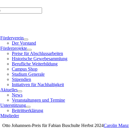
Zum
Inhalt
springen
e
ation
Förderverein
Der Vorstand
Förderprojekte
Preise für Abschlussarbeiten
Historische Gewebesammlung
Berufliche Weiterbildung
Campus Shop
Studium Generale
Stipendien
Initiativen für Nachhaltigkeit
Aktuelles
News
Veranstaltungen und Termine
Unterstützung
Beitrittserklärung
Mitglieder
Otto Johannsen-Preis für Fabian Buschulte Herbst 2024
Carolin Manz