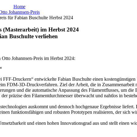
Home
Otto Johannsen-Preis
eis für Fabian Buschulte Herbst 2024
s (Masterarbeit) im Herbst 2024
ian Buschulte verliehen
en Otto Johannsen-Preis im Herbst 2024:
“
bei FFF-Druckern“ entwickelte Fabian Buschulte einen kostengünstigen
m FDM-3D-Druckverfahren. Ziel der Arbeit, die in Zusammenarbeit m
ungen und die automatische Anpassung des Filamentflusses, um die Ba
r, der präzise den Filamentdurchmesser überwacht und nahtlos in beste
esstechnologien auskommt und dennoch hochgenaue Ergebnisse liefert. 
en funktionsfähigen und robusten Prototypen realisieren, der sich wir
 Umsetzbarkeit und einen hohen Innovationsgrad aus und stellt einen wi