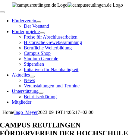
Zum
Inhalt
Toggle
springen
Navigation
Förderverein
Der Vorstand
Förderprojekte
Preise für Abschlussarbeiten
Historische Gewebesammlung
Berufliche Weiterbildung
Campus Shop
Studium Generale
Stipendien
Initiativen für Nachhaltigkeit
Aktuelles
News
Veranstaltungen und Termine
Unterstützung
Beitrittserklärung
Mitglieder
Home
Ingo_Meyer
2023-09-19T14:05:17+02:00
CAMPUS REUTLINGEN –
FÖRDERVEREIN DER HOCHSCHULE