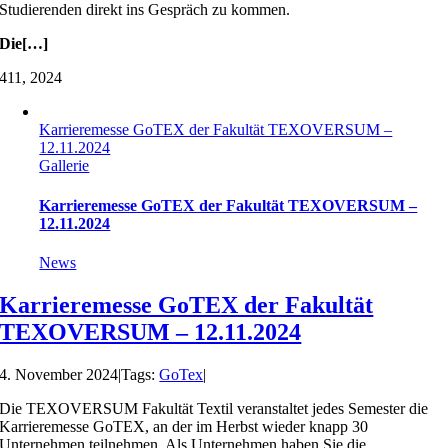
Studierenden direkt ins Gespräch zu kommen.
Die[…]
4
11, 2024
Karrieremesse GoTEX der Fakultät TEXOVERSUM –
12.11.2024
Gallerie
Karrieremesse GoTEX der Fakultät TEXOVERSUM –
12.11.2024
News
Karrieremesse GoTEX der Fakultät
TEXOVERSUM – 12.11.2024
4. November 2024
|
Tags:
GoTex
|
Die TEXOVERSUM Fakultät Textil veranstaltet jedes Semester die
Karrieremesse GoTEX, an der im Herbst wieder knapp 30
Unternehmen teilnehmen. Als Unternehmen haben Sie die