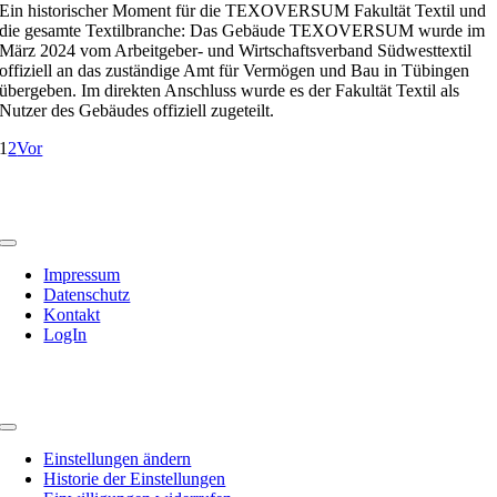
Ein historischer Moment für die TEXOVERSUM Fakultät Textil und
die gesamte Textilbranche: Das Gebäude TEXOVERSUM wurde im
März 2024 vom Arbeitgeber- und Wirtschaftsverband Südwesttextil
offiziell an das zuständige Amt für Vermögen und Bau in Tübingen
übergeben. Im direkten Anschluss wurde es der Fakultät Textil als
Nutzer des Gebäudes offiziell zugeteilt.
1
2
Vor
Rechtliches
Toggle
Navigation
Impressum
Datenschutz
Kontakt
LogIn
Privatsphäre
Toggle
Navigation
Einstellungen ändern
Historie der Einstellungen