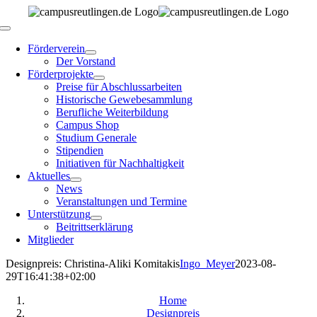
Zum
Inhalt
Toggle
springen
Navigation
Förderverein
Der Vorstand
Förderprojekte
Preise für Abschlussarbeiten
Historische Gewebesammlung
Berufliche Weiterbildung
Campus Shop
Studium Generale
Stipendien
Initiativen für Nachhaltigkeit
Aktuelles
News
Veranstaltungen und Termine
Unterstützung
Beitrittserklärung
Mitglieder
Designpreis: Christina-Aliki Komitakis
Ingo_Meyer
2023-08-
29T16:41:38+02:00
Home
Designpreis