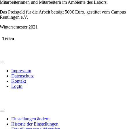
Mitarbeiterinnen und Mitarbeitern im Ambiente des Labors.
Das Preisgeld für die Arbeit beträgt 500€ Euro, gestiftet vom Campus
Reutlingen e.V.
Wintersemester 2021
Teilen
Facebook
X
LinkedIn
WhatsApp
Xing
E-
Rechtliches
Mail
Toggle
Navigation
Impressum
Datenschutz
Kontakt
LogIn
Privatsphäre
Toggle
Navigation
Einstellungen ändern
Historie der Einstellungen